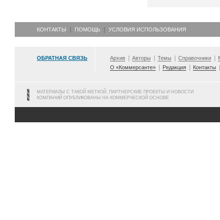
КОНТАКТЫ
ПОМОЩЬ
УСЛОВИЯ ИСПОЛЬЗОВАНИЯ
ОБРАТНАЯ СВЯЗЬ
Архив
Авторы
Темы
Справочники
О «Коммерсанте»
Редакция
Контакты
МАТЕРИАЛЫ С ТАКОЙ МЕТКОЙ, ПАРТНЕРСКИЕ ПРОЕКТЫ И НОВОСТИ
КОМПАНИЙ ОПУБЛИКОВАНЫ НА КОММЕРЧЕСКОЙ ОСНОВЕ