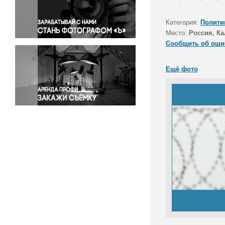
Правосудие
Происшествия и конфликты
Категория:
Полити
Религия
Место:
Россия, Ка
Сообщить об оши
Светская жизнь
Спорт
Ещё фото
Экология
Экономика и бизнес