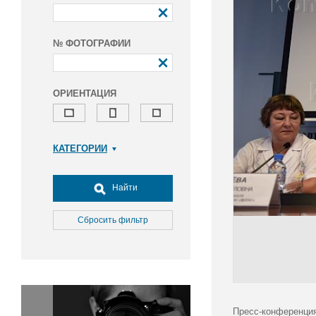
№ ФОТОГРАФИИ
ОРИЕНТАЦИЯ
КАТЕГОРИИ
Армия и ВПК
Досуг, туризм и отдых
Найти
Культура
Медицина
Сбросить фильтр
Наука
Образование
Общество
Окружающая среда
Политика
Пресс-конференция