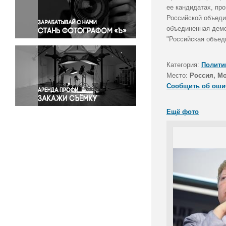
Правосудие
ее кандидатах, пр
Российской объеди
Происшествия и конфликты
объединенная демо
Религия
"Российская объед
Светская жизнь
Спорт
Категория:
Полити
Экология
Место:
Россия, М
Экономика и бизнес
Сообщить об оши
Ещё фото