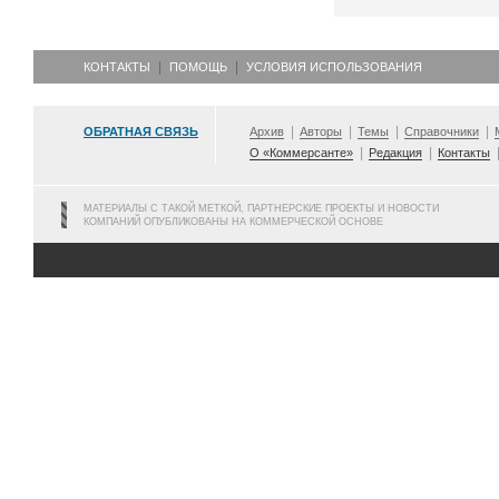
КОНТАКТЫ
ПОМОЩЬ
УСЛОВИЯ ИСПОЛЬЗОВАНИЯ
ОБРАТНАЯ СВЯЗЬ
Архив
Авторы
Темы
Справочники
О «Коммерсанте»
Редакция
Контакты
МАТЕРИАЛЫ С ТАКОЙ МЕТКОЙ, ПАРТНЕРСКИЕ ПРОЕКТЫ И НОВОСТИ
КОМПАНИЙ ОПУБЛИКОВАНЫ НА КОММЕРЧЕСКОЙ ОСНОВЕ