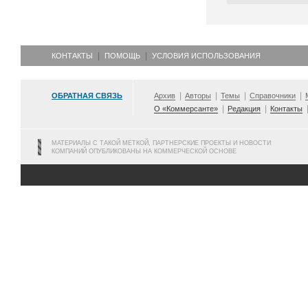
КОНТАКТЫ
ПОМОЩЬ
УСЛОВИЯ ИСПОЛЬЗОВАНИЯ
ОБРАТНАЯ СВЯЗЬ
Архив
Авторы
Темы
Справочники
О «Коммерсанте»
Редакция
Контакты
МАТЕРИАЛЫ С ТАКОЙ МЕТКОЙ, ПАРТНЕРСКИЕ ПРОЕКТЫ И НОВОСТИ
КОМПАНИЙ ОПУБЛИКОВАНЫ НА КОММЕРЧЕСКОЙ ОСНОВЕ