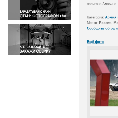
Правосудие
полигона Алабино.
Происшествия и конфликты
Религия
Категория:
Армия 
Место:
Россия, Мо
Светская жизнь
Сообщить об оши
Спорт
Экология
Ещё фото
Экономика и бизнес