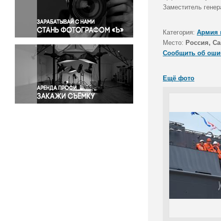
Правосудие
Заместитель генер
Происшествия и конфликты
Религия
Категория:
Армия 
Место:
Россия, Са
Светская жизнь
Сообщить об оши
Спорт
Экология
Ещё фото
Экономика и бизнес