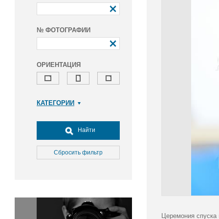
№ ФОТОГРАФИИ
ОРИЕНТАЦИЯ
КАТЕГОРИИ
Армия и ВПК
Досуг, туризм и отдых
Найти
Культура
Медицина
Сбросить фильтр
Наука
Образование
Общество
Окружающая среда
Политика
Церемония спуска 