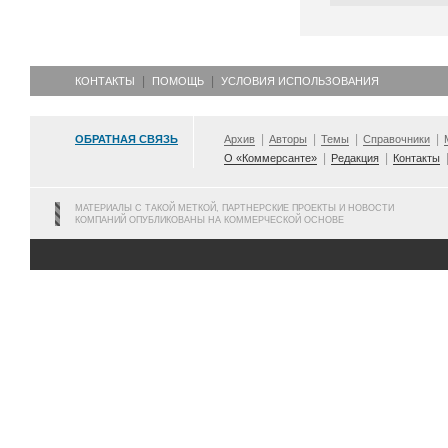
КОНТАКТЫ
ПОМОЩЬ
УСЛОВИЯ ИСПОЛЬЗОВАНИЯ
ОБРАТНАЯ СВЯЗЬ
Архив
Авторы
Темы
Справочники
О «Коммерсанте»
Редакция
Контакты
МАТЕРИАЛЫ С ТАКОЙ МЕТКОЙ, ПАРТНЕРСКИЕ ПРОЕКТЫ И НОВОСТИ
КОМПАНИЙ ОПУБЛИКОВАНЫ НА КОММЕРЧЕСКОЙ ОСНОВЕ