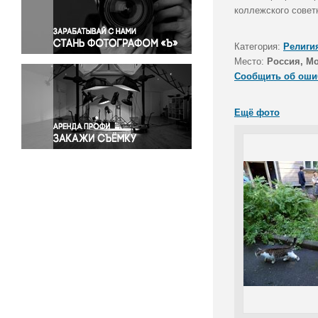
Правосудие
коллежского советн
Происшествия и конфликты
Религия
Категория:
Религи
Место:
Россия, М
Светская жизнь
Сообщить об оши
Спорт
Экология
Ещё фото
Экономика и бизнес