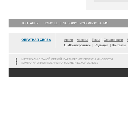
КОНТАКТЫ
ПОМОЩЬ
УСЛОВИЯ ИСПОЛЬЗОВАНИЯ
ОБРАТНАЯ СВЯЗЬ
Архив
Авторы
Темы
Справочники
О «Коммерсанте»
Редакция
Контакты
МАТЕРИАЛЫ С ТАКОЙ МЕТКОЙ, ПАРТНЕРСКИЕ ПРОЕКТЫ И НОВОСТИ
КОМПАНИЙ ОПУБЛИКОВАНЫ НА КОММЕРЧЕСКОЙ ОСНОВЕ