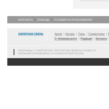
КОНТАКТЫ
ПОМОЩЬ
УСЛОВИЯ ИСПОЛЬЗОВАНИЯ
ОБРАТНАЯ СВЯЗЬ
Архив
Авторы
Темы
Справочники
О «Коммерсанте»
Редакция
Контакты
МАТЕРИАЛЫ С ТАКОЙ МЕТКОЙ, ПАРТНЕРСКИЕ ПРОЕКТЫ И НОВОСТИ
КОМПАНИЙ ОПУБЛИКОВАНЫ НА КОММЕРЧЕСКОЙ ОСНОВЕ