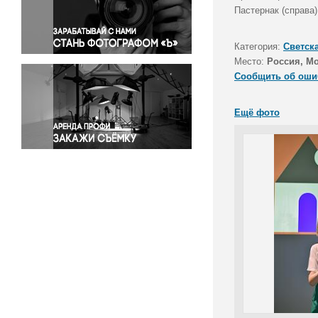
Правосудие
Пастернак (справа)
Происшествия и конфликты
Религия
Категория:
Светск
Место:
Россия, М
Светская жизнь
Сообщить об оши
Спорт
Экология
Ещё фото
Экономика и бизнес