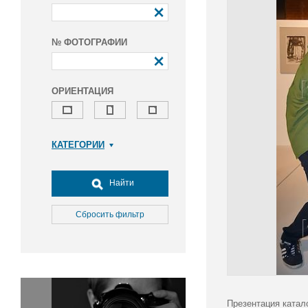
№ ФОТОГРАФИИ
ОРИЕНТАЦИЯ
КАТЕГОРИИ
Армия и ВПК
Досуг, туризм и отдых
Найти
Культура
Медицина
Сбросить фильтр
Наука
Образование
Общество
Окружающая среда
Политика
Презентация катал