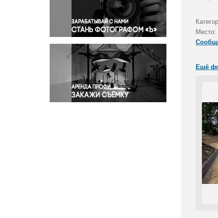
Правосудие
Происшествия и конфликты
Катего
Религия
Место:
Сообщ
Светская жизнь
Спорт
Ещё ф
Экология
Экономика и бизнес