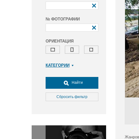
№ ФОТОГРАФИИ
ОРИЕНТАЦИЯ
КАТЕГОРИИ
Армия и ВПК
Досуг, туризм и отдых
Найти
Культура
Медицина
Сбросить фильтр
Наука
Образование
Общество
Окружающая среда
Политика
Жанров