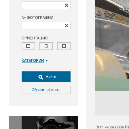
№ ФОТОГРАФИИ
ОРИЕНТАЦИЯ
КАТЕГОРИИ
Армия и ВПК
Досуг, туризм и отдых
Найти
Культура
Медицина
Сбросить фильтр
Наука
Образование
Общество
Окружающая среда
Политика
Этап кубка мира Re