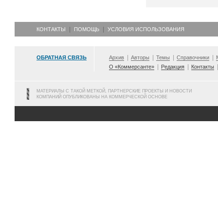
КОНТАКТЫ
ПОМОЩЬ
УСЛОВИЯ ИСПОЛЬЗОВАНИЯ
ОБРАТНАЯ СВЯЗЬ
Архив
Авторы
Темы
Справочники
О «Коммерсанте»
Редакция
Контакты
МАТЕРИАЛЫ С ТАКОЙ МЕТКОЙ, ПАРТНЕРСКИЕ ПРОЕКТЫ И НОВОСТИ
КОМПАНИЙ ОПУБЛИКОВАНЫ НА КОММЕРЧЕСКОЙ ОСНОВЕ