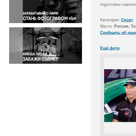
Правосудие
подготовки самола
Происшествия и конфликты
Религия
Категория:
Спорт
Место:
Россия, Та
Светская жизнь
Сообщить об оши
Спорт
Экология
Ещё фото
Экономика и бизнес