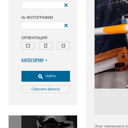
№ ФОТОГРАФИИ
ОРИЕНТАЦИЯ
КАТЕГОРИИ
Армия и ВПК
Досуг, туризм и отдых
Найти
Культура
Медицина
Сбросить фильтр
Наука
Образование
Общество
Окружающая среда
Политика
Этап чемпионата м