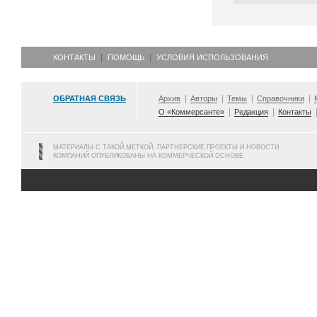
КОНТАКТЫ
ПОМОЩЬ
УСЛОВИЯ ИСПОЛЬЗОВАНИЯ
ОБРАТНАЯ СВЯЗЬ
Архив
Авторы
Темы
Справочники
О «Коммерсанте»
Редакция
Контакты
МАТЕРИАЛЫ С ТАКОЙ МЕТКОЙ, ПАРТНЕРСКИЕ ПРОЕКТЫ И НОВОСТИ
КОМПАНИЙ ОПУБЛИКОВАНЫ НА КОММЕРЧЕСКОЙ ОСНОВЕ