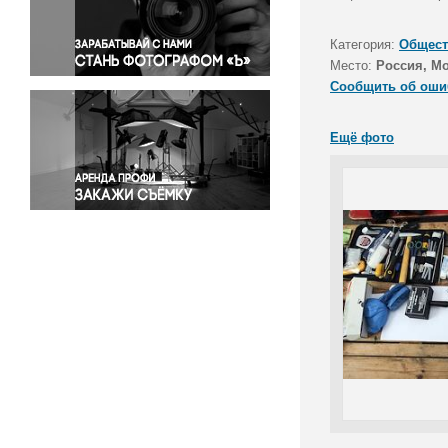
Правосудие
Происшествия и конфликты
Категория:
Общест
Религия
Место:
Россия, М
Сообщить об оши
Светская жизнь
Спорт
Ещё фото
Экология
Экономика и бизнес