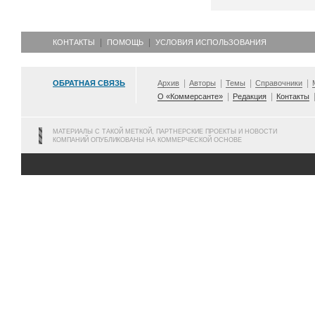
КОНТАКТЫ
ПОМОЩЬ
УСЛОВИЯ ИСПОЛЬЗОВАНИЯ
ОБРАТНАЯ СВЯЗЬ
Архив
Авторы
Темы
Справочники
О «Коммерсанте»
Редакция
Контакты
МАТЕРИАЛЫ С ТАКОЙ МЕТКОЙ, ПАРТНЕРСКИЕ ПРОЕКТЫ И НОВОСТИ
КОМПАНИЙ ОПУБЛИКОВАНЫ НА КОММЕРЧЕСКОЙ ОСНОВЕ