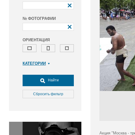
№ ФОТОГРАФИИ
ОРИЕНТАЦИЯ
КАТЕГОРИИ
Армия и ВПК
Досуг, туризм и отдых
Найти
Культура
Медицина
Сбросить фильтр
Наука
Образование
Общество
Окружающая среда
Политика
Акция "Москва - тр