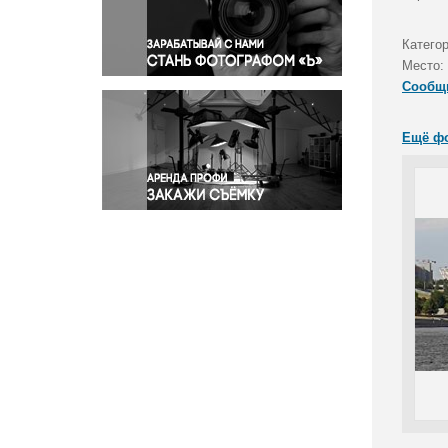
Правосудие
Происшествия и конфликты
Катего
Религия
Место:
Сообщ
Светская жизнь
Спорт
Ещё ф
Экология
Экономика и бизнес