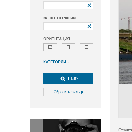
№ ФОТОГРАФИИ
ОРИЕНТАЦИЯ
КАТЕГОРИИ
Армия и ВПК
Досуг, туризм и отдых
Найти
Культура
Медицина
Сбросить фильтр
Наука
Образование
Общество
Окружающая среда
Политика
Строите