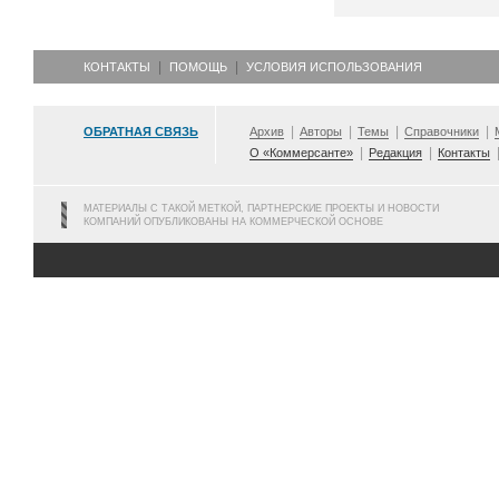
КОНТАКТЫ
ПОМОЩЬ
УСЛОВИЯ ИСПОЛЬЗОВАНИЯ
ОБРАТНАЯ СВЯЗЬ
Архив
Авторы
Темы
Справочники
О «Коммерсанте»
Редакция
Контакты
МАТЕРИАЛЫ С ТАКОЙ МЕТКОЙ, ПАРТНЕРСКИЕ ПРОЕКТЫ И НОВОСТИ
КОМПАНИЙ ОПУБЛИКОВАНЫ НА КОММЕРЧЕСКОЙ ОСНОВЕ