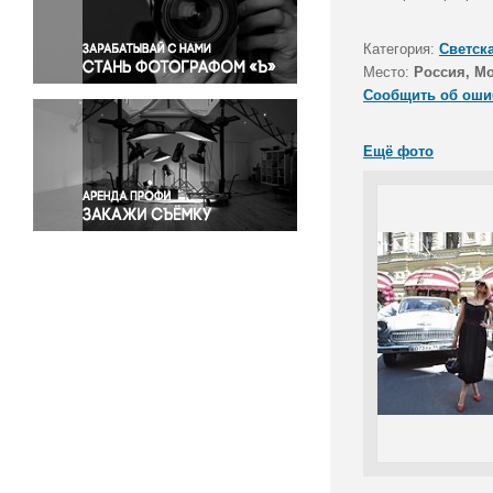
Правосудие
Происшествия и конфликты
Категория:
Светск
Религия
Место:
Россия, М
Сообщить об оши
Светская жизнь
Спорт
Ещё фото
Экология
Экономика и бизнес