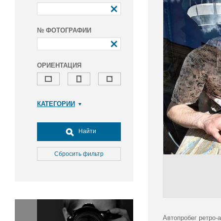
№ ФОТОГРАФИИ
ОРИЕНТАЦИЯ
КАТЕГОРИИ
Армия и ВПК
Досуг, туризм и отдых
Найти
Культура
Медицина
Сбросить фильтр
Наука
Образование
Общество
Окружающая среда
Политика
Автопробег ретро-