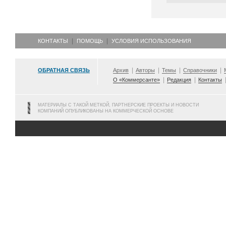
КОНТАКТЫ
ПОМОЩЬ
УСЛОВИЯ ИСПОЛЬЗОВАНИЯ
ОБРАТНАЯ СВЯЗЬ
Архив
Авторы
Темы
Справочники
О «Коммерсанте»
Редакция
Контакты
МАТЕРИАЛЫ С ТАКОЙ МЕТКОЙ, ПАРТНЕРСКИЕ ПРОЕКТЫ И НОВОСТИ
КОМПАНИЙ ОПУБЛИКОВАНЫ НА КОММЕРЧЕСКОЙ ОСНОВЕ