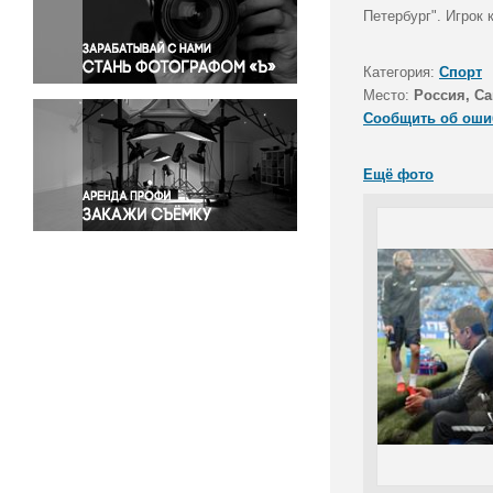
Правосудие
Петербург". Игрок 
Происшествия и конфликты
Религия
Категория:
Спорт
Место:
Россия, Са
Светская жизнь
Сообщить об оши
Спорт
Экология
Ещё фото
Экономика и бизнес