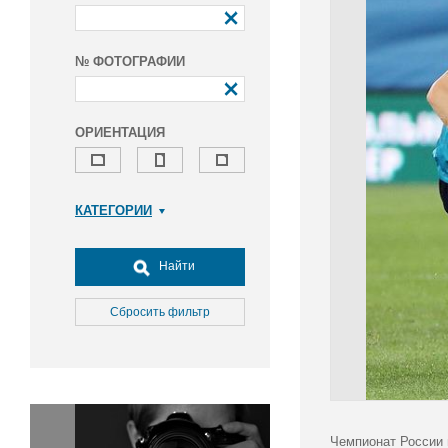
№ ФОТОГРАФИИ
ОРИЕНТАЦИЯ
КАТЕГОРИИ
Армия и ВПК
Досуг, туризм и отдых
Найти
Культура
Медицина
Сбросить фильтр
Наука
Образование
Общество
Окружающая среда
Политика
Чемпионат России 