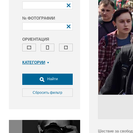
№ ФОТОГРАФИИ
ОРИЕНТАЦИЯ
КАТЕГОРИИ
Армия и ВПК
Досуг, туризм и отдых
Найти
Культура
Медицина
Сбросить фильтр
Наука
Образование
Общество
Окружающая среда
Политика
Шествие за свобод