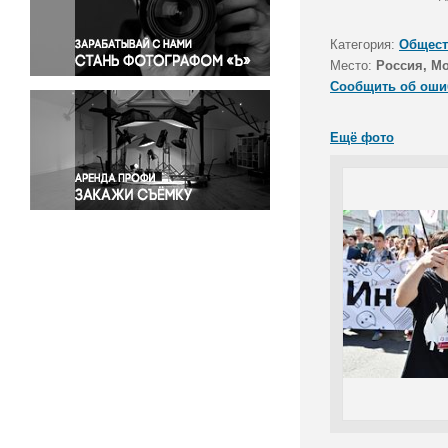
Правосудие
Происшествия и конфликты
Категория:
Общест
Религия
Место:
Россия, М
Сообщить об оши
Светская жизнь
Спорт
Ещё фото
Экология
Экономика и бизнес