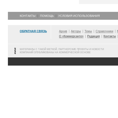
КОНТАКТЫ
ПОМОЩЬ
УСЛОВИЯ ИСПОЛЬЗОВАНИЯ
ОБРАТНАЯ СВЯЗЬ
Архив
Авторы
Темы
Справочники
О «Коммерсанте»
Редакция
Контакты
МАТЕРИАЛЫ С ТАКОЙ МЕТКОЙ, ПАРТНЕРСКИЕ ПРОЕКТЫ И НОВОСТИ
КОМПАНИЙ ОПУБЛИКОВАНЫ НА КОММЕРЧЕСКОЙ ОСНОВЕ