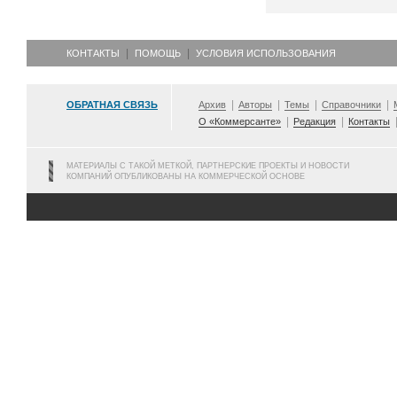
КОНТАКТЫ
ПОМОЩЬ
УСЛОВИЯ ИСПОЛЬЗОВАНИЯ
ОБРАТНАЯ СВЯЗЬ
Архив
Авторы
Темы
Справочники
О «Коммерсанте»
Редакция
Контакты
МАТЕРИАЛЫ С ТАКОЙ МЕТКОЙ, ПАРТНЕРСКИЕ ПРОЕКТЫ И НОВОСТИ
КОМПАНИЙ ОПУБЛИКОВАНЫ НА КОММЕРЧЕСКОЙ ОСНОВЕ