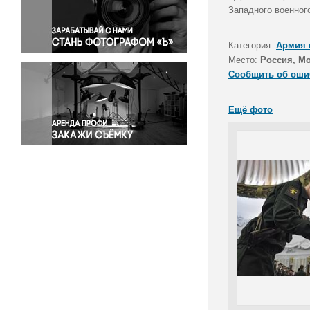
Правосудие
Западного военног
Происшествия и конфликты
Религия
Категория:
Армия 
Место:
Россия, М
Светская жизнь
Сообщить об оши
Спорт
Экология
Ещё фото
Экономика и бизнес