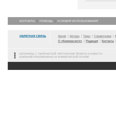
КОНТАКТЫ
ПОМОЩЬ
УСЛОВИЯ ИСПОЛЬЗОВАНИЯ
ОБРАТНАЯ СВЯЗЬ
Архив
Авторы
Темы
Справочники
О «Коммерсанте»
Редакция
Контакты
МАТЕРИАЛЫ С ТАКОЙ МЕТКОЙ, ПАРТНЕРСКИЕ ПРОЕКТЫ И НОВОСТИ
КОМПАНИЙ ОПУБЛИКОВАНЫ НА КОММЕРЧЕСКОЙ ОСНОВЕ