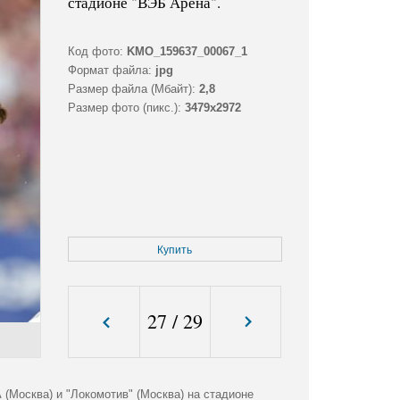
стадионе "ВЭБ Арена".
Код фото:
KMO_159637_00067_1
Формат файла:
jpg
Размер файла (Мбайт):
2,8
Размер фото (пикс.):
3479x2972
Купить
27
/
29
(Москва) и "Локомотив" (Москва) на стадионе