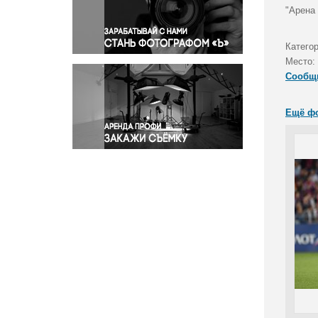
Правосудие
"Арена
Происшествия и конфликты
Религия
Катего
Место:
Светская жизнь
Сообщ
Спорт
Экология
Ещё ф
Экономика и бизнес