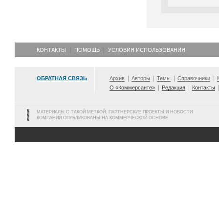
КОНТАКТЫ
ПОМОЩЬ
УСЛОВИЯ ИСПОЛЬЗОВАНИЯ
ОБРАТНАЯ СВЯЗЬ
Архив
Авторы
Темы
Справочники
О «Коммерсанте»
Редакция
Контакты
МАТЕРИАЛЫ С ТАКОЙ МЕТКОЙ, ПАРТНЕРСКИЕ ПРОЕКТЫ И НОВОСТИ
КОМПАНИЙ ОПУБЛИКОВАНЫ НА КОММЕРЧЕСКОЙ ОСНОВЕ