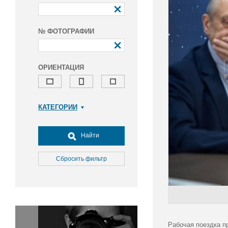
№ ФОТОГРАФИИ
ОРИЕНТАЦИЯ
КАТЕГОРИИ
Армия и ВПК
Досуг, туризм и отдых
Найти
Культура
Медицина
Сбросить фильтр
Наука
Образование
Общество
Окружающая среда
Политика
Рабочая поездка п