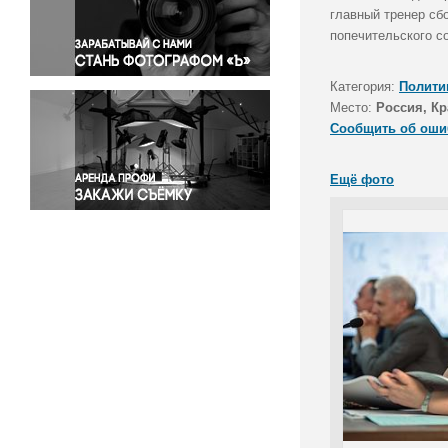
Правосудие
главный тренер сб
попечительского с
Происшествия и конфликты
Религия
Категория:
Полити
Светская жизнь
Место:
Россия, Кр
Спорт
Сообщить об оши
Экология
Экономика и бизнес
Ещё фото