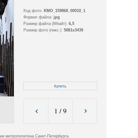
Код фото:
KMO_159868_00010_1
Формат файла:
jpg
Размер файла (Мбайт):
6,5
Размер фото (пикс.):
5081x3439
Купить
1
/
9
ии метрополитена Санкт-Петербурга.