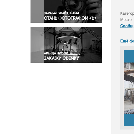
Правосудие
Происшествия и конфликты
Катего
Религия
Место:
Сообщ
Светская жизнь
Спорт
Ещё ф
Экология
Экономика и бизнес