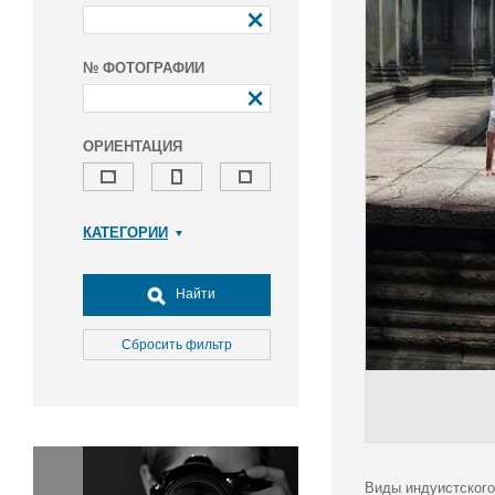
№ ФОТОГРАФИИ
ОРИЕНТАЦИЯ
КАТЕГОРИИ
Армия и ВПК
Досуг, туризм и отдых
Найти
Культура
Медицина
Сбросить фильтр
Наука
Образование
Общество
Окружающая среда
Политика
Виды индуистского