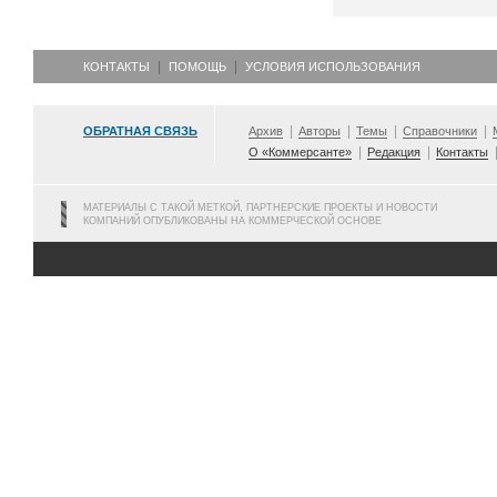
КОНТАКТЫ
ПОМОЩЬ
УСЛОВИЯ ИСПОЛЬЗОВАНИЯ
ОБРАТНАЯ СВЯЗЬ
Архив
Авторы
Темы
Справочники
О «Коммерсанте»
Редакция
Контакты
МАТЕРИАЛЫ С ТАКОЙ МЕТКОЙ, ПАРТНЕРСКИЕ ПРОЕКТЫ И НОВОСТИ
КОМПАНИЙ ОПУБЛИКОВАНЫ НА КОММЕРЧЕСКОЙ ОСНОВЕ