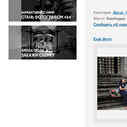
Правосудие
Происшествия и конфликты
Категория:
Досуг, 
Религия
Место:
Камбоджа
Сообщить об оши
Светская жизнь
Спорт
Ещё фото
Экология
Экономика и бизнес