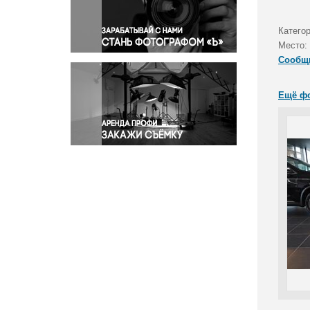
Правосудие
Происшествия и конфликты
Катего
Религия
Место:
Сообщ
Светская жизнь
Спорт
Ещё ф
Экология
Экономика и бизнес