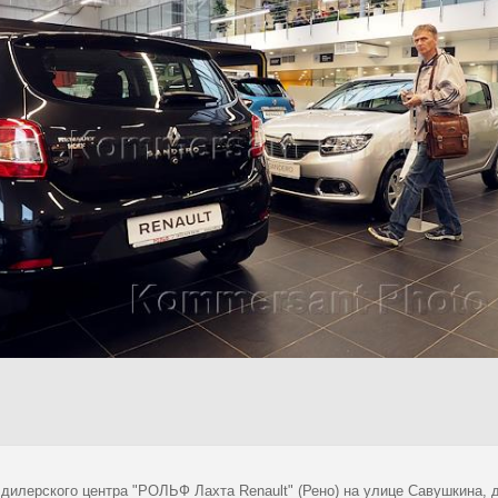
 дилерского центра "РОЛЬФ Лахта Renault" (Рено) на улице Савушкина, 