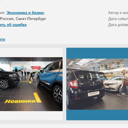
рия:
Экономика и бизнес
Автор и аг
Россия, Санкт-Петербург
Дата собы
ить об ошибке
Дата доба
ото