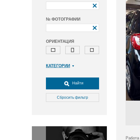
№ ФОТОГРАФИИ
ОРИЕНТАЦИЯ
КАТЕГОРИИ
Армия и ВПК
Досуг, туризм и отдых
Найти
Культура
Медицина
Сбросить фильтр
Наука
Образование
Общество
Окружающая среда
Политика
Работа