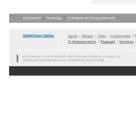
КОНТАКТЫ
ПОМОЩЬ
УСЛОВИЯ ИСПОЛЬЗОВАНИЯ
ОБРАТНАЯ СВЯЗЬ
Архив
Авторы
Темы
Справочники
О «Коммерсанте»
Редакция
Контакты
МАТЕРИАЛЫ С ТАКОЙ МЕТКОЙ, ПАРТНЕРСКИЕ ПРОЕКТЫ И НОВОСТИ
КОМПАНИЙ ОПУБЛИКОВАНЫ НА КОММЕРЧЕСКОЙ ОСНОВЕ