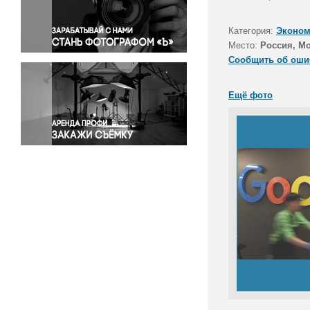
Правосудие
Происшествия и конфликты
Категория:
Эконом
Религия
Место:
Россия, М
Сообщить об оши
Светская жизнь
Спорт
Ещё фото
Экология
Экономика и бизнес