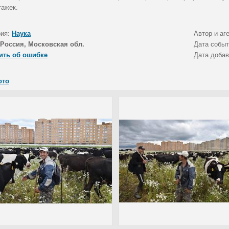
тажек.
рия:
Наука
Автор и аг
Россия, Московская обл.
Дата собы
ить об ошибке
Дата доба
ото