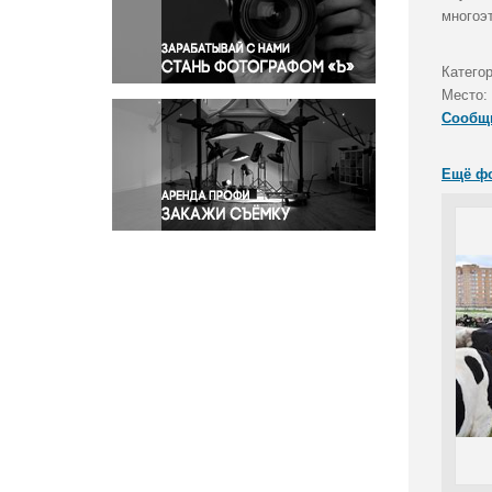
Правосудие
многоэ
Происшествия и конфликты
Религия
Катего
Место:
Светская жизнь
Сообщ
Спорт
Экология
Ещё ф
Экономика и бизнес