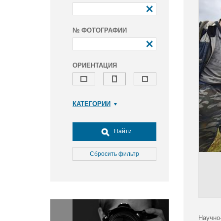
№ ФОТОГРАФИИ
ОРИЕНТАЦИЯ
КАТЕГОРИИ
Армия и ВПК
Досуг, туризм и отдых
Найти
Культура
Медицина
Сбросить фильтр
Наука
Образование
Общество
Окружающая среда
Политика
Научно