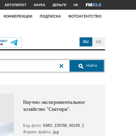
АВТОПИЛОТ
НАУКА
ДЕНЬГИ
UK
КОНФЕРЕНЦИИ
ПОДПИСКА
ФОТОАГЕНТСТВО
RU
EN
Найти
Научно-экспериментальное
хозяйство "Снегири".
Код фото:
KMO_159786_00199_1
Формат файла:
jpg