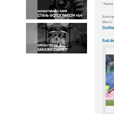
Правосудие
"Арена
Происшествия и конфликты
Религия
Катего
Место:
Светская жизнь
Сообщ
Спорт
Экология
Ещё ф
Экономика и бизнес