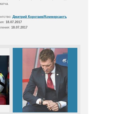
матча.
ентство:
Дмитрий Коротаев/Коммерсантъ
тия:
18.07.2017
вления:
18.07.2017