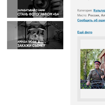
Правосудие
Происшествия и конфликты
Категория:
Культу
Религия
Место:
Россия, Ал
Сообщить об оши
Светская жизнь
Спорт
Ещё фото
Экология
Экономика и бизнес