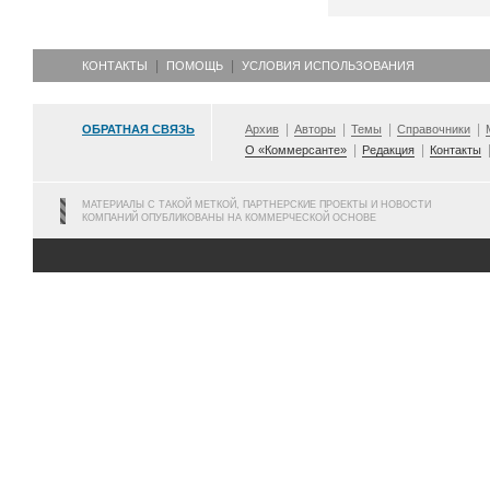
КОНТАКТЫ
ПОМОЩЬ
УСЛОВИЯ ИСПОЛЬЗОВАНИЯ
ОБРАТНАЯ СВЯЗЬ
Архив
Авторы
Темы
Справочники
О «Коммерсанте»
Редакция
Контакты
МАТЕРИАЛЫ С ТАКОЙ МЕТКОЙ, ПАРТНЕРСКИЕ ПРОЕКТЫ И НОВОСТИ
КОМПАНИЙ ОПУБЛИКОВАНЫ НА КОММЕРЧЕСКОЙ ОСНОВЕ