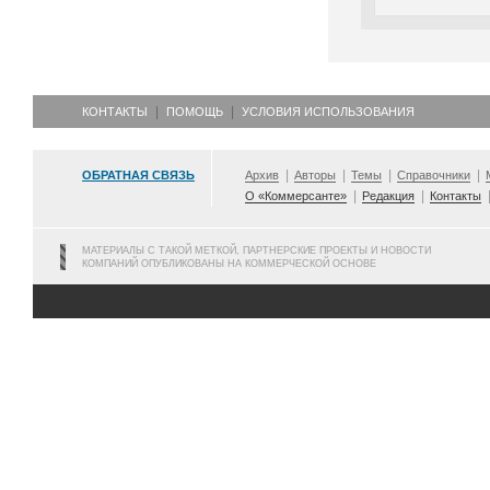
КОНТАКТЫ
ПОМОЩЬ
УСЛОВИЯ ИСПОЛЬЗОВАНИЯ
ОБРАТНАЯ СВЯЗЬ
Архив
Авторы
Темы
Справочники
О «Коммерсанте»
Редакция
Контакты
МАТЕРИАЛЫ С ТАКОЙ МЕТКОЙ, ПАРТНЕРСКИЕ ПРОЕКТЫ И НОВОСТИ
КОМПАНИЙ ОПУБЛИКОВАНЫ НА КОММЕРЧЕСКОЙ ОСНОВЕ