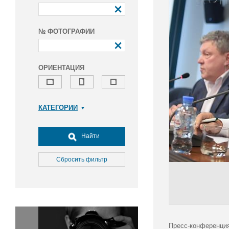
№ ФОТОГРАФИИ
ОРИЕНТАЦИЯ
КАТЕГОРИИ
Армия и ВПК
Досуг, туризм и отдых
Найти
Культура
Медицина
Сбросить фильтр
Наука
Образование
Общество
Окружающая среда
Политика
Пресс-конференция