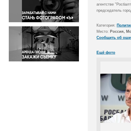
Правосудие
агентстве "Росбал
председатель горо
Происшествия и конфликты
Религия
Категория:
Полити
Светская жизнь
Место:
Россия, М
Спорт
Сообщить об оши
Экология
Экономика и бизнес
Ещё фото