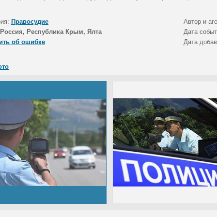
рия:
Правосудие
Автор и аг
Россия, Республика Крым, Ялта
Дата собы
ить об ошибке
Дата доба
ото