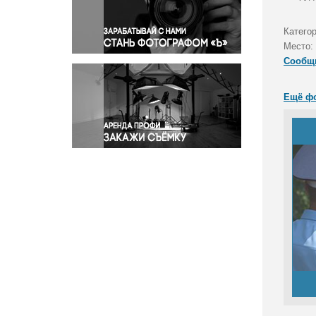
Правосудие
Происшествия и конфликты
Катего
Религия
Место:
Сообщ
Светская жизнь
Спорт
Ещё ф
Экология
Экономика и бизнес