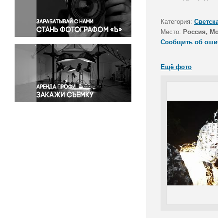
Правосудие
Происшествия и конфликты
Категория:
Светск
Религия
Место:
Россия, Мо
Сообщить об оши
Светская жизнь
Спорт
Ещё фото
Экология
Экономика и бизнес