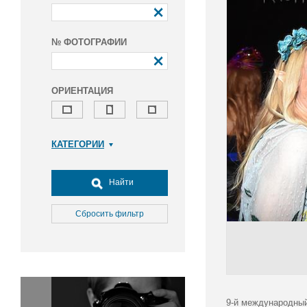
№ ФОТОГРАФИИ
ОРИЕНТАЦИЯ
КАТЕГОРИИ
Армия и ВПК
Досуг, туризм и отдых
Найти
Культура
Медицина
Сбросить фильтр
Наука
Образование
Общество
Окружающая среда
Политика
9-й международный