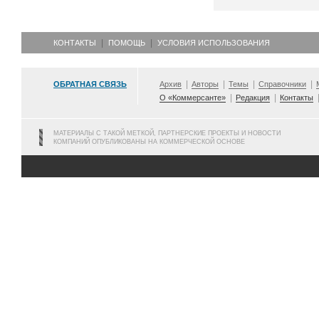
КОНТАКТЫ
ПОМОЩЬ
УСЛОВИЯ ИСПОЛЬЗОВАНИЯ
ОБРАТНАЯ СВЯЗЬ
Архив
Авторы
Темы
Справочники
О «Коммерсанте»
Редакция
Контакты
МАТЕРИАЛЫ С ТАКОЙ МЕТКОЙ, ПАРТНЕРСКИЕ ПРОЕКТЫ И НОВОСТИ
КОМПАНИЙ ОПУБЛИКОВАНЫ НА КОММЕРЧЕСКОЙ ОСНОВЕ