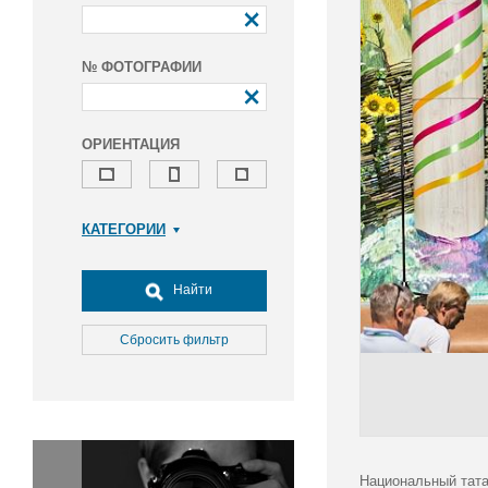
№ ФОТОГРАФИИ
ОРИЕНТАЦИЯ
КАТЕГОРИИ
Армия и ВПК
Досуг, туризм и отдых
Найти
Культура
Медицина
Сбросить фильтр
Наука
Образование
Общество
Окружающая среда
Политика
Национальный тата