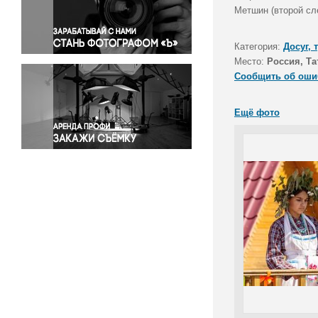
Правосудие
Метшин (второй сл
Происшествия и конфликты
Религия
Категория:
Досуг, 
Место:
Россия, Та
Светская жизнь
Сообщить об оши
Спорт
Экология
Ещё фото
Экономика и бизнес