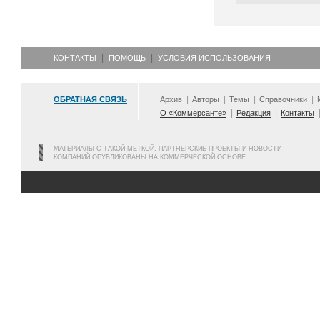
КОНТАКТЫ
ПОМОЩЬ
УСЛОВИЯ ИСПОЛЬЗОВАНИЯ
ОБРАТНАЯ СВЯЗЬ
Архив
Авторы
Темы
Справочники
О «Коммерсанте»
Редакция
Контакты
МАТЕРИАЛЫ С ТАКОЙ МЕТКОЙ, ПАРТНЕРСКИЕ ПРОЕКТЫ И НОВОСТИ
КОМПАНИЙ ОПУБЛИКОВАНЫ НА КОММЕРЧЕСКОЙ ОСНОВЕ