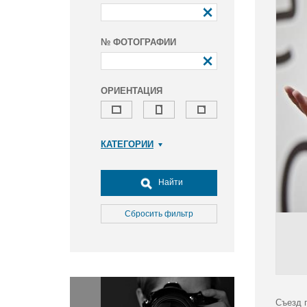
№ ФОТОГРАФИИ
ОРИЕНТАЦИЯ
КАТЕГОРИИ
Армия и ВПК
Досуг, туризм и отдых
Найти
Культура
Медицина
Сбросить фильтр
Наука
Образование
Общество
Окружающая среда
Политика
Съезд 