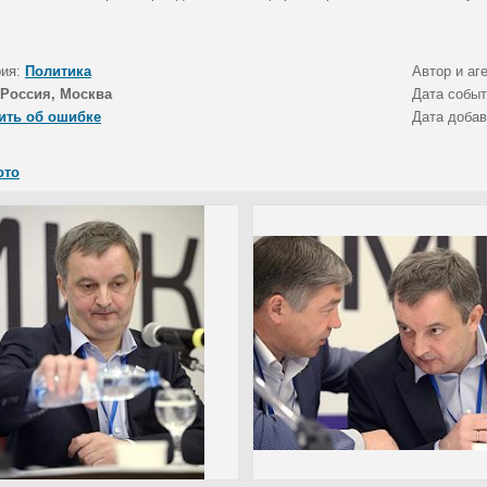
.
рия:
Политика
Автор и аг
Россия, Москва
Дата собы
ить об ошибке
Дата доба
ото