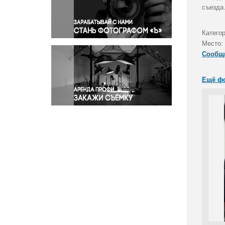
Правосудие
съезда
Происшествия и конфликты
Религия
Катего
Место:
Светская жизнь
Сообщ
Спорт
Экология
Ещё ф
Экономика и бизнес