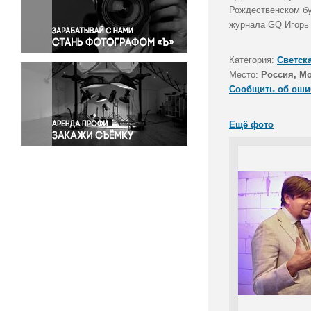
Правосудие
Рождественском бу
журнала GQ Игорь 
Происшествия и конфликты
Религия
Категория:
Светск
Светская жизнь
Место:
Россия, М
Спорт
Сообщить об оши
Экология
Экономика и бизнес
Ещё фото