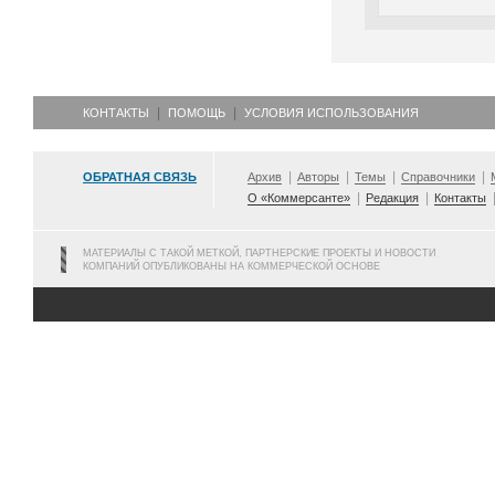
КОНТАКТЫ
ПОМОЩЬ
УСЛОВИЯ ИСПОЛЬЗОВАНИЯ
ОБРАТНАЯ СВЯЗЬ
Архив
Авторы
Темы
Справочники
О «Коммерсанте»
Редакция
Контакты
МАТЕРИАЛЫ С ТАКОЙ МЕТКОЙ, ПАРТНЕРСКИЕ ПРОЕКТЫ И НОВОСТИ
КОМПАНИЙ ОПУБЛИКОВАНЫ НА КОММЕРЧЕСКОЙ ОСНОВЕ