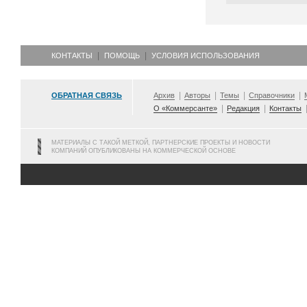
КОНТАКТЫ
ПОМОЩЬ
УСЛОВИЯ ИСПОЛЬЗОВАНИЯ
ОБРАТНАЯ СВЯЗЬ
Архив
Авторы
Темы
Справочники
О «Коммерсанте»
Редакция
Контакты
МАТЕРИАЛЫ С ТАКОЙ МЕТКОЙ, ПАРТНЕРСКИЕ ПРОЕКТЫ И НОВОСТИ
КОМПАНИЙ ОПУБЛИКОВАНЫ НА КОММЕРЧЕСКОЙ ОСНОВЕ