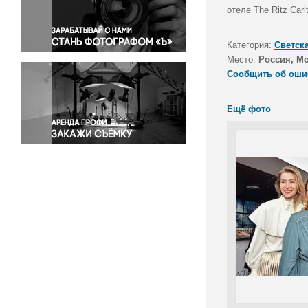
Правосудие
отеле The Ritz Car
Происшествия и конфликты
Религия
Категория:
Светск
Место:
Россия, М
Светская жизнь
Сообщить об оши
Спорт
Экология
Ещё фото
Экономика и бизнес