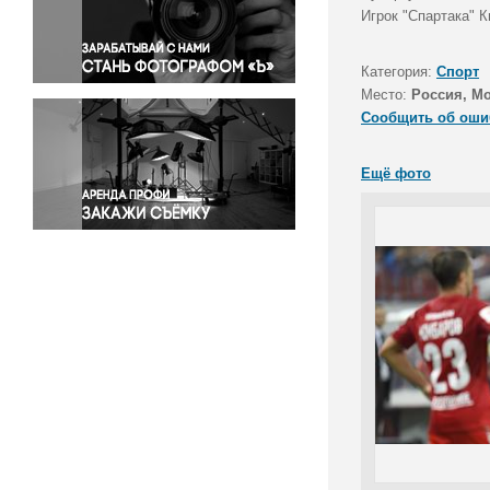
Правосудие
Игрок "Спартака" 
Происшествия и конфликты
Религия
Категория:
Спорт
Место:
Россия, М
Светская жизнь
Сообщить об оши
Спорт
Экология
Ещё фото
Экономика и бизнес