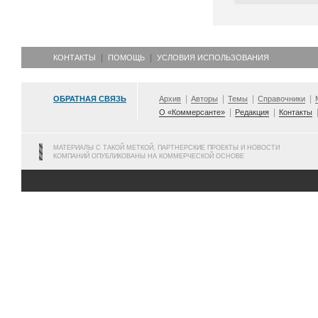
КОНТАКТЫ
ПОМОЩЬ
УСЛОВИЯ ИСПОЛЬЗОВАНИЯ
ОБРАТНАЯ СВЯЗЬ
Архив
Авторы
Темы
Справочники
О «Коммерсанте»
Редакция
Контакты
МАТЕРИАЛЫ С ТАКОЙ МЕТКОЙ, ПАРТНЕРСКИЕ ПРОЕКТЫ И НОВОСТИ
КОМПАНИЙ ОПУБЛИКОВАНЫ НА КОММЕРЧЕСКОЙ ОСНОВЕ