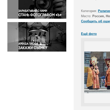
Правосудие
Происшествия и конфликты
Категория:
Религи
Религия
Место:
Россия, Н
Сообщить об оши
Светская жизнь
Спорт
Ещё фото
Экология
Экономика и бизнес