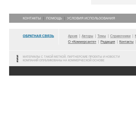
КОНТАКТЫ
ПОМОЩЬ
УСЛОВИЯ ИСПОЛЬЗОВАНИЯ
ОБРАТНАЯ СВЯЗЬ
Архив
Авторы
Темы
Справочники
О «Коммерсанте»
Редакция
Контакты
МАТЕРИАЛЫ С ТАКОЙ МЕТКОЙ, ПАРТНЕРСКИЕ ПРОЕКТЫ И НОВОСТИ
КОМПАНИЙ ОПУБЛИКОВАНЫ НА КОММЕРЧЕСКОЙ ОСНОВЕ