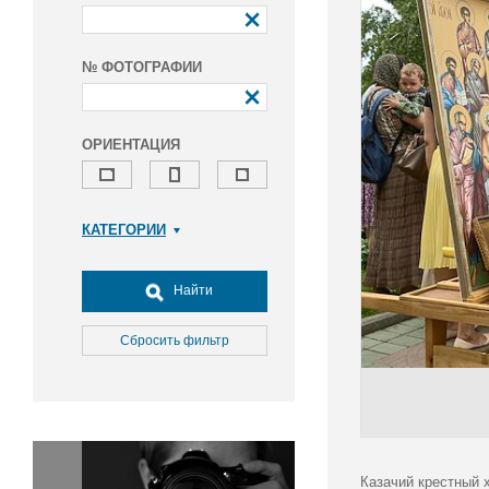
№ ФОТОГРАФИИ
ОРИЕНТАЦИЯ
КАТЕГОРИИ
Армия и ВПК
Досуг, туризм и отдых
Найти
Культура
Медицина
Сбросить фильтр
Наука
Образование
Общество
Окружающая среда
Политика
Казачий крестный 