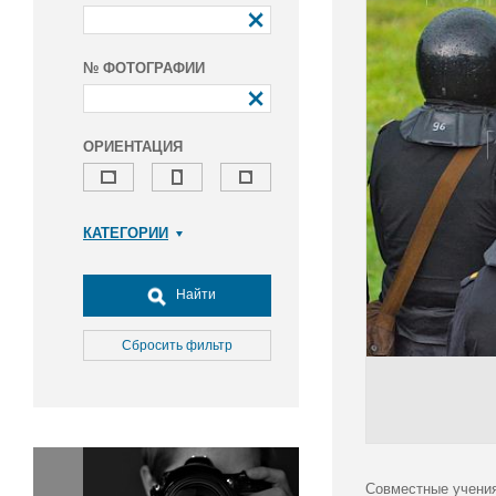
№ ФОТОГРАФИИ
ОРИЕНТАЦИЯ
КАТЕГОРИИ
Армия и ВПК
Досуг, туризм и отдых
Найти
Культура
Медицина
Сбросить фильтр
Наука
Образование
Общество
Окружающая среда
Политика
Совместные учения