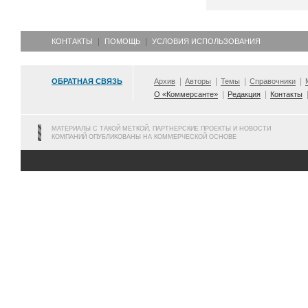
КОНТАКТЫ
ПОМОЩЬ
УСЛОВИЯ ИСПОЛЬЗОВАНИЯ
ОБРАТНАЯ СВЯЗЬ
Архив
Авторы
Темы
Справочники
О «Коммерсанте»
Редакция
Контакты
МАТЕРИАЛЫ С ТАКОЙ МЕТКОЙ, ПАРТНЕРСКИЕ ПРОЕКТЫ И НОВОСТИ
КОМПАНИЙ ОПУБЛИКОВАНЫ НА КОММЕРЧЕСКОЙ ОСНОВЕ