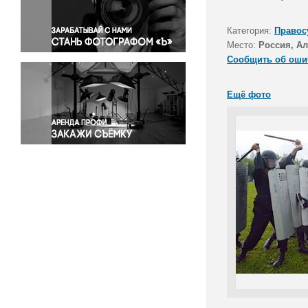
Правосудие
Происшествия и конфликты
Категория:
Правос
Религия
Место:
Россия, Ал
Сообщить об оши
Светская жизнь
Спорт
Ещё фото
Экология
Экономика и бизнес