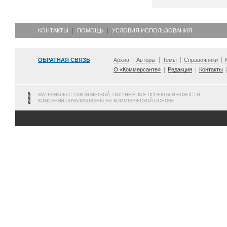
КОНТАКТЫ
ПОМОЩЬ
УСЛОВИЯ ИСПОЛЬЗОВАНИЯ
ОБРАТНАЯ СВЯЗЬ
Архив
Авторы
Темы
Справочники
О «Коммерсанте»
Редакция
Контакты
МАТЕРИАЛЫ С ТАКОЙ МЕТКОЙ, ПАРТНЕРСКИЕ ПРОЕКТЫ И НОВОСТИ
КОМПАНИЙ ОПУБЛИКОВАНЫ НА КОММЕРЧЕСКОЙ ОСНОВЕ