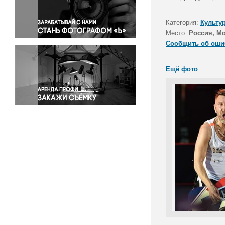
Правосудие
Происшествия и конфликты
Категория:
Культу
Религия
Место:
Россия, М
Сообщить об оши
Светская жизнь
Спорт
Ещё фото
Экология
Экономика и бизнес