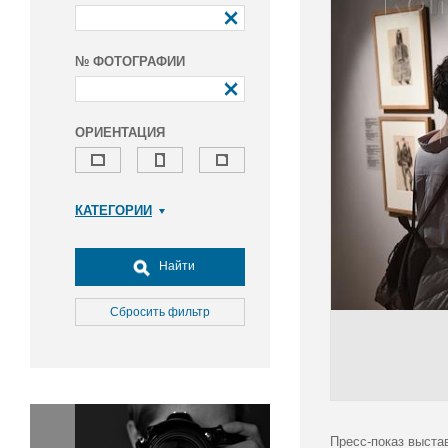
№ ФОТОГРАФИИ
ОРИЕНТАЦИЯ
КАТЕГОРИИ
Армия и ВПК
Досуг, туризм и отдых
Найти
Культура
Медицина
Сбросить фильтр
Наука
Образование
Общество
Окружающая среда
Политика
Пресс-показ выста