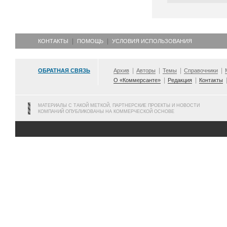
КОНТАКТЫ
ПОМОЩЬ
УСЛОВИЯ ИСПОЛЬЗОВАНИЯ
ОБРАТНАЯ СВЯЗЬ
Архив
Авторы
Темы
Справочники
О «Коммерсанте»
Редакция
Контакты
МАТЕРИАЛЫ С ТАКОЙ МЕТКОЙ, ПАРТНЕРСКИЕ ПРОЕКТЫ И НОВОСТИ
КОМПАНИЙ ОПУБЛИКОВАНЫ НА КОММЕРЧЕСКОЙ ОСНОВЕ