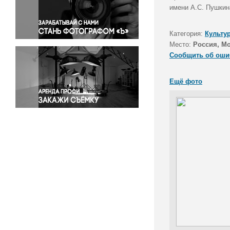
Правосудие
имени А.С. Пушкин
Происшествия и конфликты
Религия
Категория:
Культу
Место:
Россия, М
Светская жизнь
Сообщить об оши
Спорт
Экология
Ещё фото
Экономика и бизнес