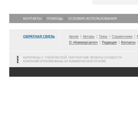
КОНТАКТЫ
ПОМОЩЬ
УСЛОВИЯ ИСПОЛЬЗОВАНИЯ
ОБРАТНАЯ СВЯЗЬ
Архив
Авторы
Темы
Справочники
О «Коммерсанте»
Редакция
Контакты
МАТЕРИАЛЫ С ТАКОЙ МЕТКОЙ, ПАРТНЕРСКИЕ ПРОЕКТЫ И НОВОСТИ
КОМПАНИЙ ОПУБЛИКОВАНЫ НА КОММЕРЧЕСКОЙ ОСНОВЕ