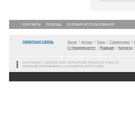
КОНТАКТЫ
ПОМОЩЬ
УСЛОВИЯ ИСПОЛЬЗОВАНИЯ
ОБРАТНАЯ СВЯЗЬ
Архив
Авторы
Темы
Справочники
О «Коммерсанте»
Редакция
Контакты
МАТЕРИАЛЫ С ТАКОЙ МЕТКОЙ, ПАРТНЕРСКИЕ ПРОЕКТЫ И НОВОСТИ
КОМПАНИЙ ОПУБЛИКОВАНЫ НА КОММЕРЧЕСКОЙ ОСНОВЕ