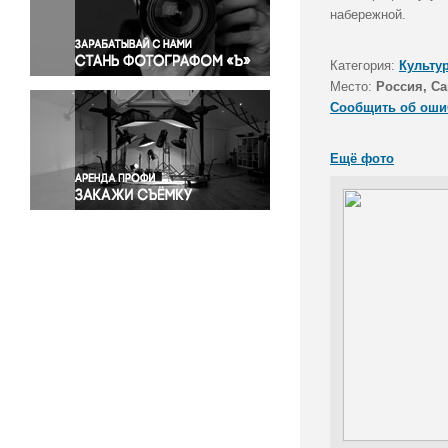
Правосудие
набережной.
Происшествия и конфликты
Религия
Категория:
Культу
Место:
Россия, Са
Светская жизнь
Сообщить об оши
Спорт
Экология
Ещё фото
Экономика и бизнес