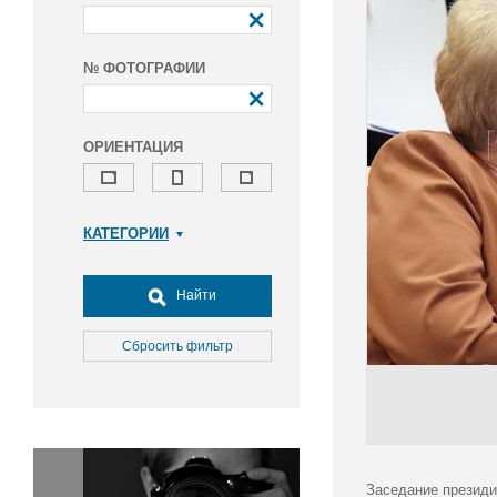
№ ФОТОГРАФИИ
ОРИЕНТАЦИЯ
КАТЕГОРИИ
Армия и ВПК
Досуг, туризм и отдых
Найти
Культура
Медицина
Сбросить фильтр
Наука
Образование
Общество
Окружающая среда
Политика
Заседание президи