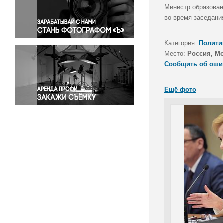
Правосудие
Министр образован
во время заседани
Происшествия и конфликты
Религия
Категория:
Полити
Светская жизнь
Место:
Россия, М
Спорт
Сообщить об оши
Экология
Экономика и бизнес
Ещё фото