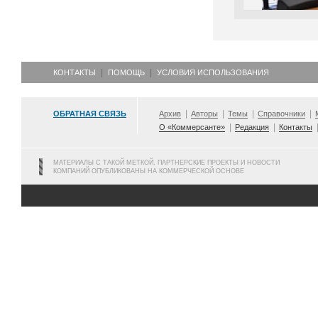
КОНТАКТЫ
ПОМОЩЬ
УСЛОВИЯ ИСПОЛЬЗОВАНИЯ
ОБРАТНАЯ СВЯЗЬ
Архив
Авторы
Темы
Справочники
О «Коммерсанте»
Редакция
Контакты
МАТЕРИАЛЫ С ТАКОЙ МЕТКОЙ, ПАРТНЕРСКИЕ ПРОЕКТЫ И НОВОСТИ
КОМПАНИЙ ОПУБЛИКОВАНЫ НА КОММЕРЧЕСКОЙ ОСНОВЕ