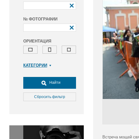
№ ФОТОГРАФИИ
ОРИЕНТАЦИЯ
КАТЕГОРИИ
Армия и ВПК
Досуг, туризм и отдых
Найти
Культура
Медицина
Сбросить фильтр
Наука
Образование
Общество
Окружающая среда
Политика
Встреча мощей свя