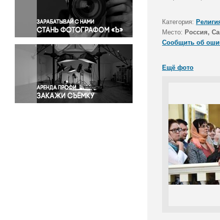
Правосудие
Происшествия и конфликты
Категория:
Религи
Религия
Место:
Россия, Са
Сообщить об оши
Светская жизнь
Спорт
Ещё фото
Экология
Экономика и бизнес