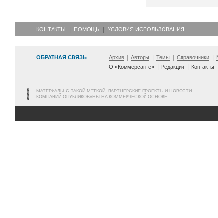
КОНТАКТЫ
ПОМОЩЬ
УСЛОВИЯ ИСПОЛЬЗОВАНИЯ
ОБРАТНАЯ СВЯЗЬ
Архив
Авторы
Темы
Справочники
О «Коммерсанте»
Редакция
Контакты
МАТЕРИАЛЫ С ТАКОЙ МЕТКОЙ, ПАРТНЕРСКИЕ ПРОЕКТЫ И НОВОСТИ
КОМПАНИЙ ОПУБЛИКОВАНЫ НА КОММЕРЧЕСКОЙ ОСНОВЕ