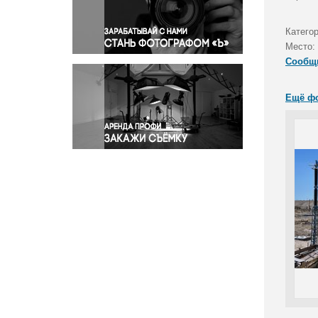
Правосудие
Происшествия и конфликты
Катего
Религия
Место:
Сообщ
Светская жизнь
Спорт
Ещё ф
Экология
Экономика и бизнес