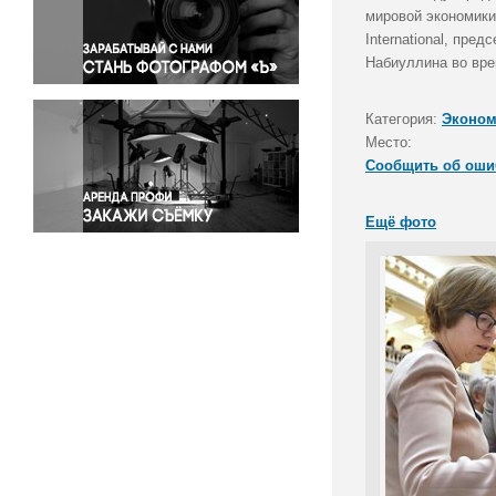
Правосудие
мировой экономики
International, пр
Происшествия и конфликты
Набиуллина во вре
Религия
Светская жизнь
Категория:
Эконом
Спорт
Место:
Экология
Сообщить об оши
Экономика и бизнес
Ещё фото