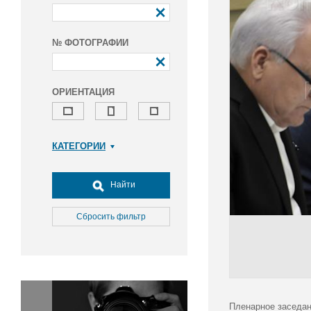
№ ФОТОГРАФИИ
ОРИЕНТАЦИЯ
КАТЕГОРИИ
Армия и ВПК
Досуг, туризм и отдых
Найти
Культура
Медицина
Сбросить фильтр
Наука
Образование
Общество
Окружающая среда
Политика
Пленарное заседан