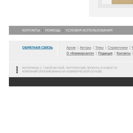
КОНТАКТЫ
ПОМОЩЬ
УСЛОВИЯ ИСПОЛЬЗОВАНИЯ
ОБРАТНАЯ СВЯЗЬ
Архив
Авторы
Темы
Справочники
О «Коммерсанте»
Редакция
Контакты
МАТЕРИАЛЫ С ТАКОЙ МЕТКОЙ, ПАРТНЕРСКИЕ ПРОЕКТЫ И НОВОСТИ
КОМПАНИЙ ОПУБЛИКОВАНЫ НА КОММЕРЧЕСКОЙ ОСНОВЕ