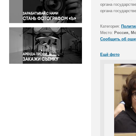
Правосудие
органа государств
органа государстве
Происшествия и конфликты
Религия
Категория:
Полити
Светская жизнь
Место:
Россия, М
Спорт
Сообщить об оши
Экология
Экономика и бизнес
Ещё фото