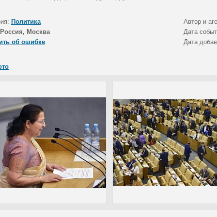
рия:
Политика
Автор и аг
Россия, Москва
Дата собы
ить об ошибке
Дата доба
ото