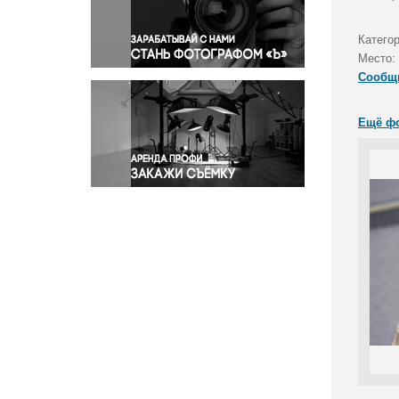
Правосудие
Происшествия и конфликты
Катего
Религия
Место:
Сообщ
Светская жизнь
Спорт
Ещё ф
Экология
Экономика и бизнес