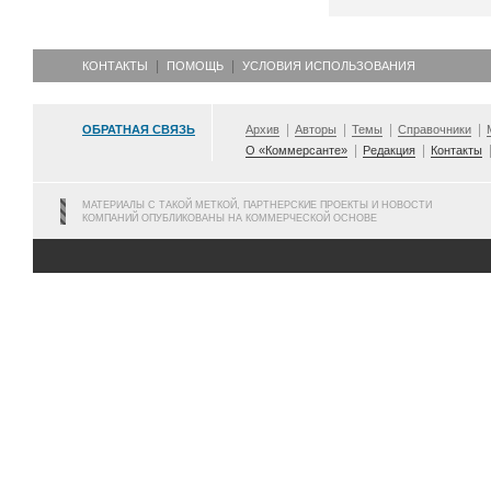
КОНТАКТЫ
ПОМОЩЬ
УСЛОВИЯ ИСПОЛЬЗОВАНИЯ
ОБРАТНАЯ СВЯЗЬ
Архив
Авторы
Темы
Справочники
О «Коммерсанте»
Редакция
Контакты
МАТЕРИАЛЫ С ТАКОЙ МЕТКОЙ, ПАРТНЕРСКИЕ ПРОЕКТЫ И НОВОСТИ
КОМПАНИЙ ОПУБЛИКОВАНЫ НА КОММЕРЧЕСКОЙ ОСНОВЕ