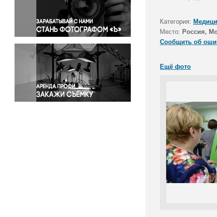
Правосудие
Происшествия и конфликты
Категория:
Медици
Религия
Место:
Россия, М
Сообщить об оши
Светская жизнь
Спорт
Ещё фото
Экология
Экономика и бизнес