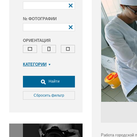
№ ФОТОГРАФИИ
ОРИЕНТАЦИЯ
КАТЕГОРИИ
Армия и ВПК
Досуг, туризм и отдых
Найти
Культура
Медицина
Сбросить фильтр
Наука
Образование
Общество
Окружающая среда
Политика
Работа городской 