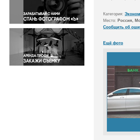
Правосудие
Происшествия и конфликты
Категория:
Эконом
Религия
Место:
Россия, М
Сообщить об оши
Светская жизнь
Спорт
Ещё фото
Экология
Экономика и бизнес