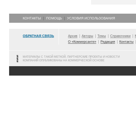
КОНТАКТЫ
ПОМОЩЬ
УСЛОВИЯ ИСПОЛЬЗОВАНИЯ
ОБРАТНАЯ СВЯЗЬ
Архив
Авторы
Темы
Справочники
О «Коммерсанте»
Редакция
Контакты
МАТЕРИАЛЫ С ТАКОЙ МЕТКОЙ, ПАРТНЕРСКИЕ ПРОЕКТЫ И НОВОСТИ
КОМПАНИЙ ОПУБЛИКОВАНЫ НА КОММЕРЧЕСКОЙ ОСНОВЕ