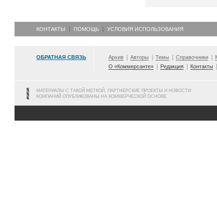
КОНТАКТЫ
ПОМОЩЬ
УСЛОВИЯ ИСПОЛЬЗОВАНИЯ
ОБРАТНАЯ СВЯЗЬ
Архив
Авторы
Темы
Справочники
О «Коммерсанте»
Редакция
Контакты
МАТЕРИАЛЫ С ТАКОЙ МЕТКОЙ, ПАРТНЕРСКИЕ ПРОЕКТЫ И НОВОСТИ
КОМПАНИЙ ОПУБЛИКОВАНЫ НА КОММЕРЧЕСКОЙ ОСНОВЕ