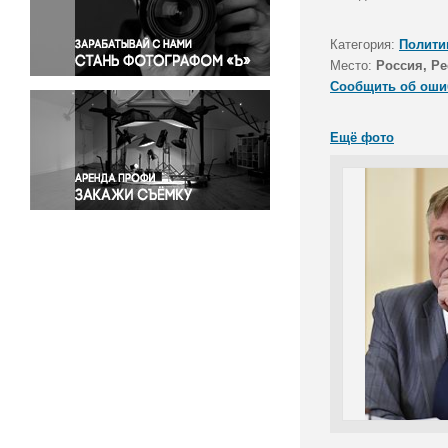
Правосудие
Происшествия и конфликты
Категория:
Полити
Религия
Место:
Россия, Р
Сообщить об оши
Светская жизнь
Спорт
Ещё фото
Экология
Экономика и бизнес