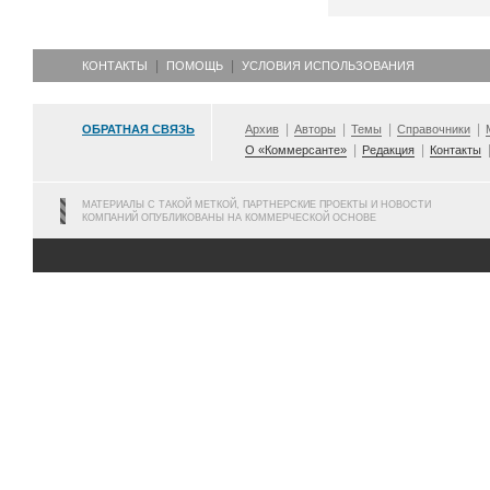
КОНТАКТЫ
ПОМОЩЬ
УСЛОВИЯ ИСПОЛЬЗОВАНИЯ
ОБРАТНАЯ СВЯЗЬ
Архив
Авторы
Темы
Справочники
О «Коммерсанте»
Редакция
Контакты
МАТЕРИАЛЫ С ТАКОЙ МЕТКОЙ, ПАРТНЕРСКИЕ ПРОЕКТЫ И НОВОСТИ
КОМПАНИЙ ОПУБЛИКОВАНЫ НА КОММЕРЧЕСКОЙ ОСНОВЕ